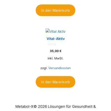
In den Warenkorb
Vital-Aktiv
0
35,00
€
o
u
t
inkl. MwSt.
o
f
5
zzgl.
Versandkosten
In den Warenkorb
Metabol-X© 2026 Lösungen für Gesundheit &