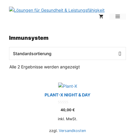
Zum
Inhalt
Menü
springen
Immunsystem
Alle 2 Ergebnisse werden angezeigt
PLANT-X NIGHT & DAY
0
40,00
€
o
u
t
inkl. MwSt.
o
f
5
zzgl.
Versandkosten