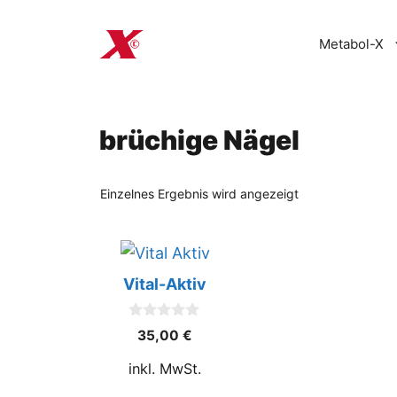
Zum
Inhalt
Metabol-X
springen
brüchige Nägel
Einzelnes Ergebnis wird angezeigt
Vital-Aktiv
0
35,00
€
o
u
inkl. MwSt.
t
o
f