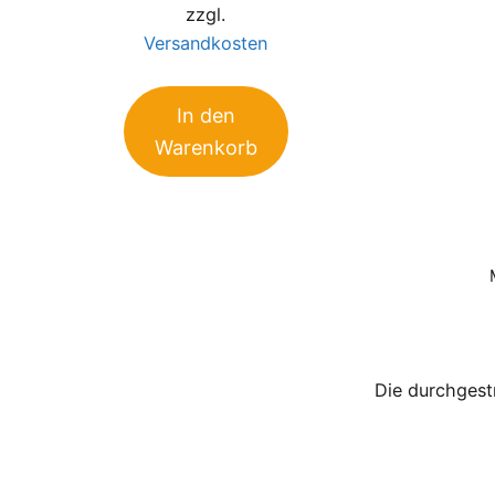
zzgl.
5
Versandkosten
In den
Warenkorb
Die durchgest